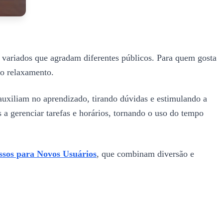
 variados que agradam diferentes públicos. Para quem gosta
no relaxamento.
 auxiliam no aprendizado, tirando dúvidas e estimulando a
 a gerenciar tarefas e horários, tornando o uso do tempo
sos para Novos Usuários
, que combinam diversão e