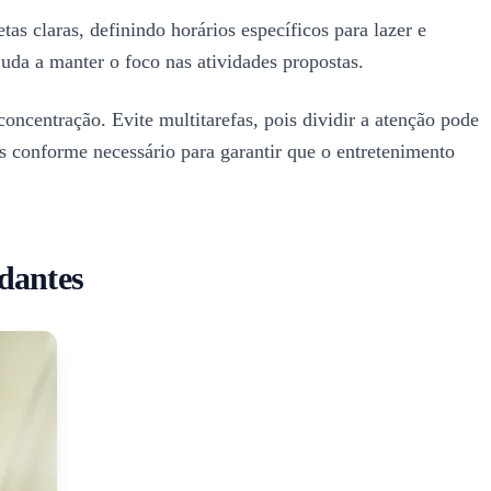
s claras, definindo horários específicos para lazer e
uda a manter o foco nas atividades propostas.
concentração. Evite multitarefas, pois dividir a atenção pode
as conforme necessário para garantir que o entretenimento
dantes