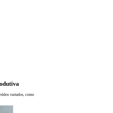
rodutiva
teúdos variados, como