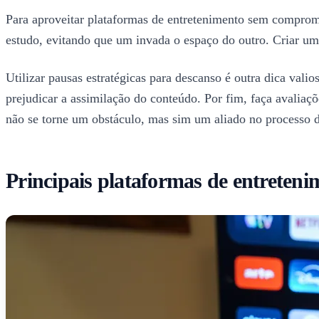
Para aproveitar plataformas de entretenimento sem compromet
estudo, evitando que um invada o espaço do outro. Criar um
Utilizar pausas estratégicas para descanso é outra dica valio
prejudicar a assimilação do conteúdo. Por fim, faça avaliaç
não se torne um obstáculo, mas sim um aliado no processo 
Principais plataformas de entreten