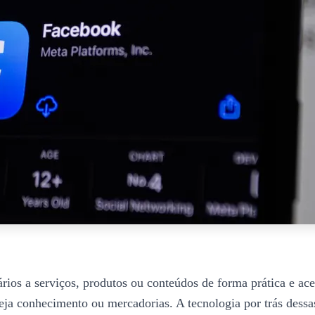
rios a serviços, produtos ou conteúdos de forma prática e ac
eja conhecimento ou mercadorias. A tecnologia por trás dessa