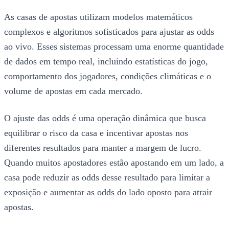
As casas de apostas utilizam modelos matemáticos
complexos e algoritmos sofisticados para ajustar as odds
ao vivo. Esses sistemas processam uma enorme quantidade
de dados em tempo real, incluindo estatísticas do jogo,
comportamento dos jogadores, condições climáticas e o
volume de apostas em cada mercado.
O ajuste das odds é uma operação dinâmica que busca
equilibrar o risco da casa e incentivar apostas nos
diferentes resultados para manter a margem de lucro.
Quando muitos apostadores estão apostando em um lado, a
casa pode reduzir as odds desse resultado para limitar a
exposição e aumentar as odds do lado oposto para atrair
apostas.