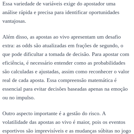
Essa variedade de variáveis exige do apostador uma
análise rápida e precisa para identificar oportunidades
vantajosas.
Além disso, as apostas ao vivo apresentam um desafio
extra: as odds são atualizadas em frações de segundo, o
que pode dificultar a tomada de decisão. Para apostar com
eficiência, é necessário entender como as probabilidades
são calculadas e ajustadas, assim como reconhecer o valor
real de cada aposta. Essa compreensão matemática é
essencial para evitar decisões baseadas apenas na emoção
ou no impulso.
Outro aspecto importante é a gestão do risco. A
volatilidade das apostas ao vivo é maior, pois os eventos
esportivos são imprevisíveis e as mudanças súbitas no jogo