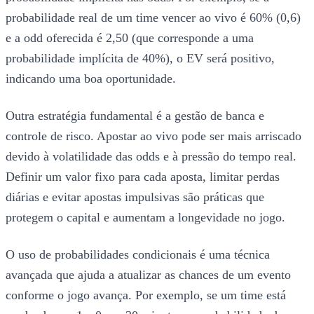
probabilidade real de um time vencer ao vivo é 60% (0,6)
e a odd oferecida é 2,50 (que corresponde a uma
probabilidade implícita de 40%), o EV será positivo,
indicando uma boa oportunidade.
Outra estratégia fundamental é a gestão de banca e
controle de risco. Apostar ao vivo pode ser mais arriscado
devido à volatilidade das odds e à pressão do tempo real.
Definir um valor fixo para cada aposta, limitar perdas
diárias e evitar apostas impulsivas são práticas que
protegem o capital e aumentam a longevidade no jogo.
O uso de probabilidades condicionais é uma técnica
avançada que ajuda a atualizar as chances de um evento
conforme o jogo avança. Por exemplo, se um time está