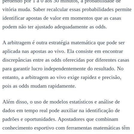
perdendo por 1 a 0 aos 30 minutos, a probabilidade de
vitória muda. Saber recalcular essas probabilidades permite
identificar apostas de valor em momentos que as casas
podem não ter ajustado adequadamente as odds.
A arbitragem é outra estratégia matemática que pode ser
aplicada nas apostas ao vivo. Ela consiste em encontrar
discrepâncias entre as odds oferecidas por diferentes casas
para garantir lucro independentemente do resultado. No
entanto, a arbitragem ao vivo exige rapidez e precisão,
pois as odds mudam rapidamente.
Além disso, o uso de modelos estatísticos e análise de
dados em tempo real pode auxiliar na identificação de
padrões e oportunidades. Apostadores que combinam
conhecimento esportivo com ferramentas matemáticas têm