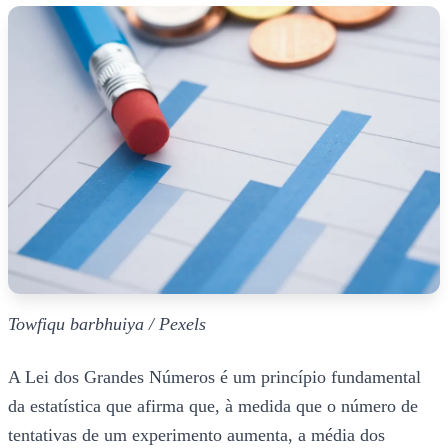
Towfiqu barbhuiya / Pexels
A Lei dos Grandes Números é um princípio fundamental
da estatística que afirma que, à medida que o número de
tentativas de um experimento aumenta, a média dos