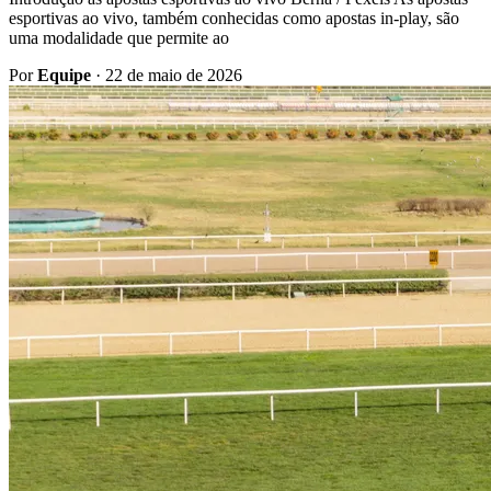
esportivas ao vivo, também conhecidas como apostas in-play, são
uma modalidade que permite ao
Por
Equipe
·
22 de maio de 2026