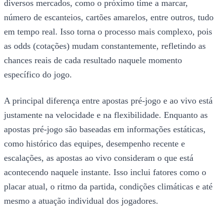
diversos mercados, como o próximo time a marcar,
número de escanteios, cartões amarelos, entre outros, tudo
em tempo real. Isso torna o processo mais complexo, pois
as odds (cotações) mudam constantemente, refletindo as
chances reais de cada resultado naquele momento
específico do jogo.
A principal diferença entre apostas pré-jogo e ao vivo está
justamente na velocidade e na flexibilidade. Enquanto as
apostas pré-jogo são baseadas em informações estáticas,
como histórico das equipes, desempenho recente e
escalações, as apostas ao vivo consideram o que está
acontecendo naquele instante. Isso inclui fatores como o
placar atual, o ritmo da partida, condições climáticas e até
mesmo a atuação individual dos jogadores.