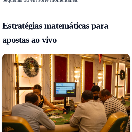
Estratégias matemáticas para
apostas ao vivo