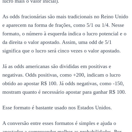
lucro mais o valor inicial).
As odds fracionárias são mais tradicionais no Reino Unido
e aparecem na forma de frações, como 5/1 ou 1/4. Nesse
formato, o número à esquerda indica o lucro potencial e o
da direita o valor apostado. Assim, uma odd de 5/1
significa que o lucro será cinco vezes o valor apostado.
Já as odds americanas são divididas em positivas e
negativas. Odds positivas, como +200, indicam o lucro
obtido ao apostar R$ 100. Já odds negativas, como -150,
mostram quanto é necessário apostar para ganhar R$ 100.
Esse formato é bastante usado nos Estados Unidos.
A conversão entre esses formatos é simples e ajuda o
apostador a compreender melhor as probabilidades. Por