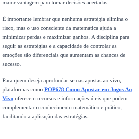
maior vantagem para tomar decisões acertadas.
É importante lembrar que nenhuma estratégia elimina o
risco, mas o uso consciente da matemática ajuda a
minimizar perdas e maximizar ganhos. A disciplina para
seguir as estratégias e a capacidade de controlar as
emoções são diferenciais que aumentam as chances de
sucesso.
Para quem deseja aprofundar-se nas apostas ao vivo,
plataformas como
POP678 Como Apostar em Jogos Ao
Vivo
oferecem recursos e informações úteis que podem
complementar o conhecimento matemático e prático,
facilitando a aplicação das estratégias.