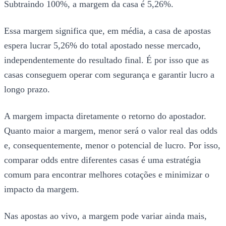
Subtraindo 100%, a margem da casa é 5,26%.
Essa margem significa que, em média, a casa de apostas
espera lucrar 5,26% do total apostado nesse mercado,
independentemente do resultado final. É por isso que as
casas conseguem operar com segurança e garantir lucro a
longo prazo.
A margem impacta diretamente o retorno do apostador.
Quanto maior a margem, menor será o valor real das odds
e, consequentemente, menor o potencial de lucro. Por isso,
comparar odds entre diferentes casas é uma estratégia
comum para encontrar melhores cotações e minimizar o
impacto da margem.
Nas apostas ao vivo, a margem pode variar ainda mais,