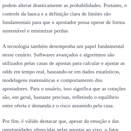
podem alterar drasticamente as probabilidades. Portanto, o
controle da banca e a definição clara de limites são
fundamentais para que o apostador possa operar de forma
sustentável e minimizar perdas.
A tecnologia também desempenha um papel fundamental
nesse cenário. Softwares avançados e algoritmos são
utilizados pelas casas de apostas para calcular e ajustar as
odds em tempo real, baseando-se em dados estatísticos,
modelagens matemáticas e comportamento dos
apostadores. Para o usuário, isso significa que as cotações
são, em geral, bastante precisas, refletindo o equilíbrio
entre oferta e demanda e o risco assumido pela casa.
Por fim, é válido destacar que, apesar da emoção e das
oportunidades oferecidas pelas apostas ao vivo, o fator