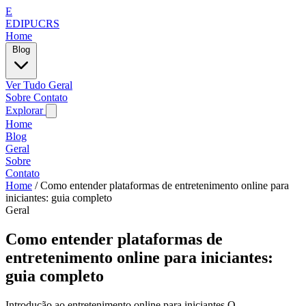
E
EDIPUCRS
Home
Blog
Ver Tudo
Geral
Sobre
Contato
Explorar
Home
Blog
Geral
Sobre
Contato
Home
/
Como entender plataformas de entretenimento online para
iniciantes: guia completo
Geral
Como entender plataformas de
entretenimento online para iniciantes:
guia completo
Introdução ao entretenimento online para iniciantes O