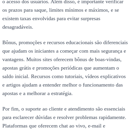
o acesso dos usuários. Além disso, é importante verificar
os prazos para saque, limites mínimos e máximos, e se
existem taxas envolvidas para evitar surpresas
desagradáveis.
Bônus, promoções e recursos educacionais são diferenciais
que ajudam os iniciantes a começar com mais segurança e
vantagens. Muitos sites oferecem bônus de boas-vindas,
apostas grátis e promoções periódicas que aumentam o
saldo inicial. Recursos como tutoriais, vídeos explicativos
e artigos ajudam a entender melhor o funcionamento das
apostas e a melhorar a estratégia.
Por fim, o suporte ao cliente e atendimento são essenciais
para esclarecer dúvidas e resolver problemas rapidamente.
Plataformas que oferecem chat ao vivo, e-mail e