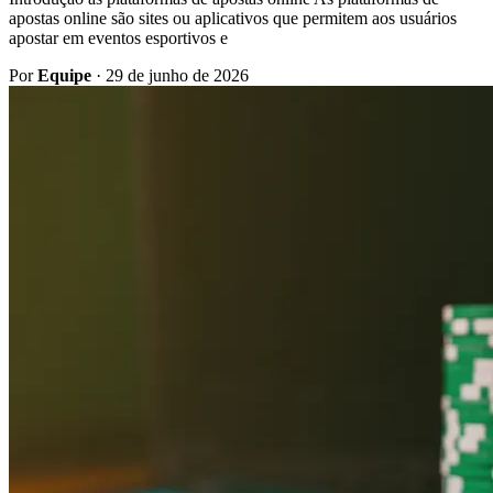
apostas online são sites ou aplicativos que permitem aos usuários
apostar em eventos esportivos e
Por
Equipe
·
29 de junho de 2026