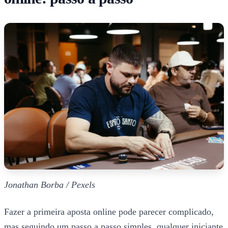
Jonathan Borba / Pexels
Fazer a primeira aposta online pode parecer complicado,
mas seguindo um passo a passo simples, qualquer iniciante