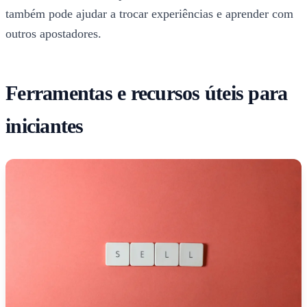
também pode ajudar a trocar experiências e aprender com
outros apostadores.
Ferramentas e recursos úteis para
iniciantes