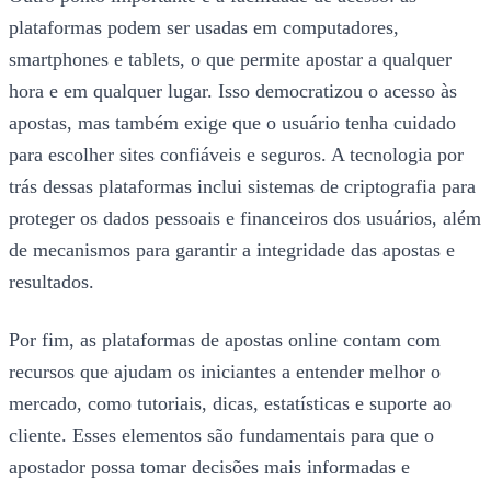
plataformas podem ser usadas em computadores,
smartphones e tablets, o que permite apostar a qualquer
hora e em qualquer lugar. Isso democratizou o acesso às
apostas, mas também exige que o usuário tenha cuidado
para escolher sites confiáveis e seguros. A tecnologia por
trás dessas plataformas inclui sistemas de criptografia para
proteger os dados pessoais e financeiros dos usuários, além
de mecanismos para garantir a integridade das apostas e
resultados.
Por fim, as plataformas de apostas online contam com
recursos que ajudam os iniciantes a entender melhor o
mercado, como tutoriais, dicas, estatísticas e suporte ao
cliente. Esses elementos são fundamentais para que o
apostador possa tomar decisões mais informadas e