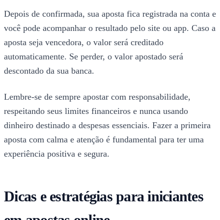
Depois de confirmada, sua aposta fica registrada na conta e
você pode acompanhar o resultado pelo site ou app. Caso a
aposta seja vencedora, o valor será creditado
automaticamente. Se perder, o valor apostado será
descontado da sua banca.
Lembre-se de sempre apostar com responsabilidade,
respeitando seus limites financeiros e nunca usando
dinheiro destinado a despesas essenciais. Fazer a primeira
aposta com calma e atenção é fundamental para ter uma
experiência positiva e segura.
Dicas e estratégias para iniciantes
em apostas online