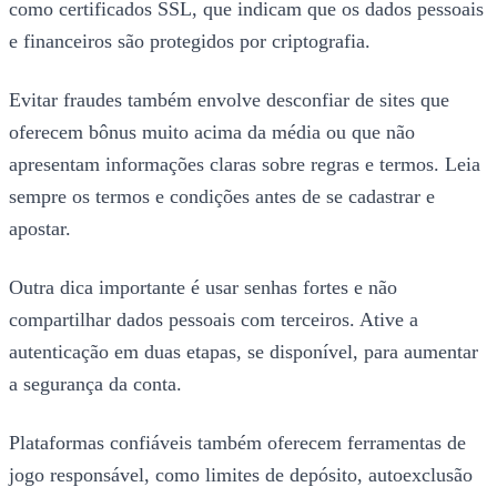
como certificados SSL, que indicam que os dados pessoais
e financeiros são protegidos por criptografia.
Evitar fraudes também envolve desconfiar de sites que
oferecem bônus muito acima da média ou que não
apresentam informações claras sobre regras e termos. Leia
sempre os termos e condições antes de se cadastrar e
apostar.
Outra dica importante é usar senhas fortes e não
compartilhar dados pessoais com terceiros. Ative a
autenticação em duas etapas, se disponível, para aumentar
a segurança da conta.
Plataformas confiáveis também oferecem ferramentas de
jogo responsável, como limites de depósito, autoexclusão