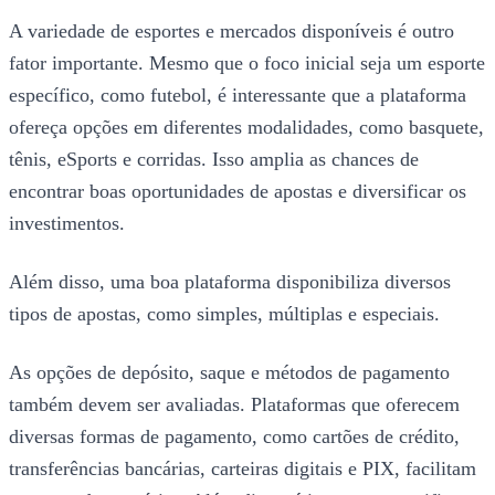
A variedade de esportes e mercados disponíveis é outro
fator importante. Mesmo que o foco inicial seja um esporte
específico, como futebol, é interessante que a plataforma
ofereça opções em diferentes modalidades, como basquete,
tênis, eSports e corridas. Isso amplia as chances de
encontrar boas oportunidades de apostas e diversificar os
investimentos.
Além disso, uma boa plataforma disponibiliza diversos
tipos de apostas, como simples, múltiplas e especiais.
As opções de depósito, saque e métodos de pagamento
também devem ser avaliadas. Plataformas que oferecem
diversas formas de pagamento, como cartões de crédito,
transferências bancárias, carteiras digitais e PIX, facilitam